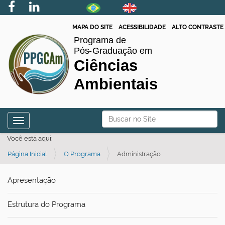
MAPA DO SITE
ACESSIBILIDADE
ALTO CONTRASTE
N
Busca
Toggle navigation
a
Busca Avançada…
Você está aqui:
v
Página Inicial
O Programa
Administração
e
g
Apresentação
a
ç
Estrutura do Programa
ã