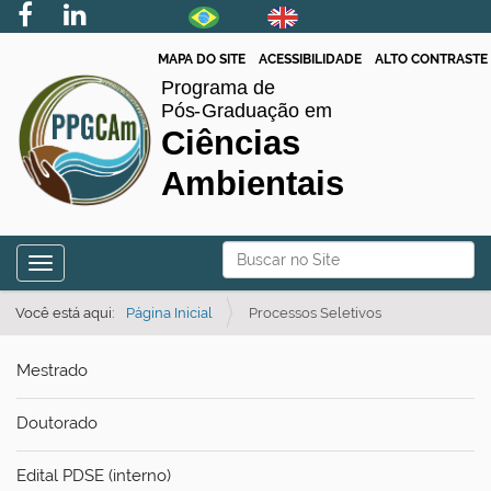
MAPA DO SITE
ACESSIBILIDADE
ALTO CONTRASTE
N
Busca
Toggle navigation
a
Busca Avançada…
v
Você está aqui:
Página Inicial
Processos Seletivos
e
Mestrado
g
a
Doutorado
ç
ã
Edital PDSE (interno)