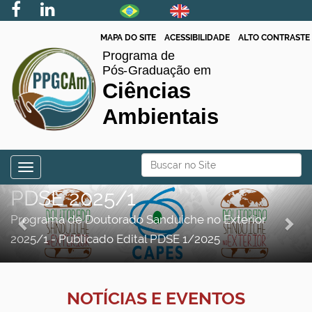
MAPA DO SITE
ACESSIBILIDADE
ALTO CONTRASTE
N
Busca
Toggle navigation
a
Busca Avançada…
PDSE 2025/1
P
N
v
r
e
e
Programa de Doutorado Sanduiche no Exterior
g
2025/1 - Publicado Edital PDSE 1/2025
e
x
a
v
t
ç
i
NOTÍCIAS E EVENTOS
ã
o