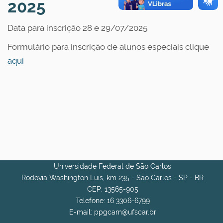
o
2025
Data para inscrição 28 e 29/07/2025
Formulário para inscrição de alunos especiais clique
aqui
Universidade Federal de São Carlos
Rodovia Washington Luis, km 235 - São Carlos - SP - BR
CEP: 13565-905
Telefone: 16 3306-6799
E-mail: ppgcam@ufscar.br