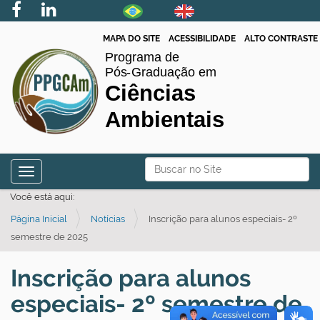
MAPA DO SITE
ACESSIBILIDADE
ALTO CONTRASTE
N
Busca
Toggle navigation
a
Busca Avançada…
Você está aqui:
v
Página Inicial
Notícias
Inscrição para alunos especiais- 2º
e
semestre de 2025
g
a
Inscrição para alunos
ç
especiais- 2º semestre de
ã