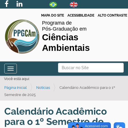
MAPA DO SITE
ACESSIBILIDADE
ALTO CONTRASTE
N
Busca
Toggle navigation
a
Busca Avançada…
Você está aqui:
v
Página Inicial
Notícias
Calendário Acadêmico para o 1º
e
Semestre de 2025
g
a
Calendário Acadêmico
ç
para o 1º Semestre de
ã